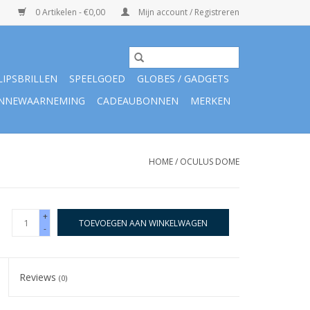
0 Artikelen - €0,00
Mijn account / Registreren
LIPSBRILLEN
SPEELGOED
GLOBES / GADGETS
NNEWAARNEMING
CADEAUBONNEN
MERKEN
HOME
/
OCULUS DOME
+
TOEVOEGEN AAN WINKELWAGEN
-
Reviews
(0)