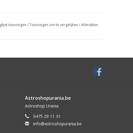
glijst toevoegen
/
Toevoegen om te vergelijken
/
Afdrukken
Astroshopurania.be
Astroshop Urania
0475 29 11 31
info@astroshopurania.be