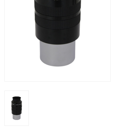
Globes / Gadgets
Weerstations
Aanbiedingen
Monteringen
Astrofotografie
Zonnewaarneming
Cadeaubonnen
Merken