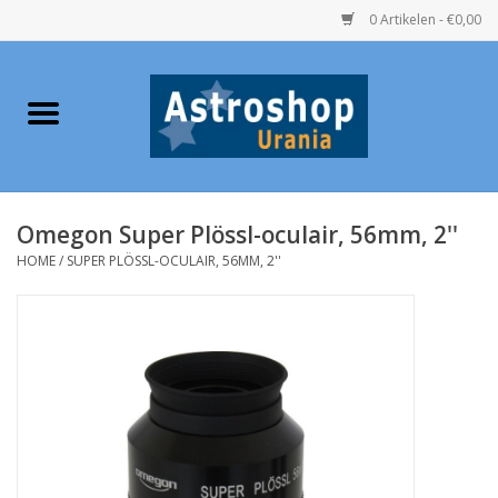
0 Artikelen - €0,00
Home
Verrekijkers
Omegon Super Plössl-oculair, 56mm, 2''
Telescopen
HOME
/
SUPER PLÖSSL-OCULAIR, 56MM, 2''
Accessoires
Boeken
Urania / Eclipsbrillen
Speelgoed