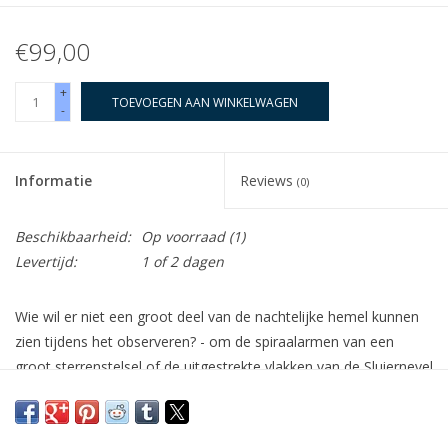
€99,00
+
TOEVOEGEN AAN WINKELWAGEN
-
Informatie
Reviews
(0)
Beschikbaarheid:
Op voorraad
(1)
Levertijd:
1 of 2 dagen
Wie wil er niet een groot deel van de nachtelijke hemel kunnen
zien tijdens het observeren? - om de spiraalarmen van een
groot sterrenstelsel of de uitgestrekte vlakken van de Sluiernevel
in zich op te nemen? De Omegon Super Ploessl maakt dit alles
en meer mogelijk. En dat voor een fantastisch lage prijs.