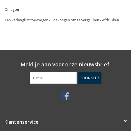
frictiesysteem om zwaardere oculairs te balanceren
Omegon
Aan verlanglijst toevoegen
/
Toevoegen om te vergelijken
/
Afdrukken
Meld je aan voor onze nieuwsbrief:
ABONNEER
Klantenservice