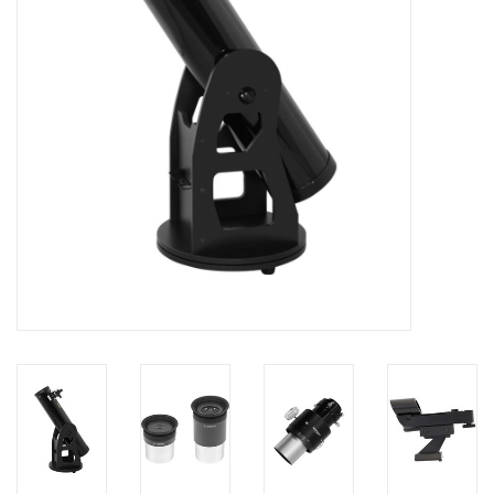
Globes / Gadgets
Weerstations
Aanbiedingen
Monteringen
Astrofotografie
Zonnewaarneming
Cadeaubonnen
Merken