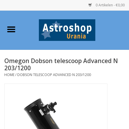
0 Artikelen - €0,00
Home
Verrekijkers
Omegon Dobson telescoop Advanced N
Telescopen
203/1200
HOME
/
DOBSON TELESCOOP ADVANCED N 203/1200
Accessoires
Boeken
Urania / Eclipsbrillen
Speelgoed