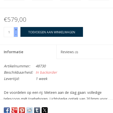
€579,00
+
TOEVOEGEN AAN WINKELWAGEN
-
Informatie
Reviews
(0)
Artikelnummer:
48730
Beschikbaarheid:
In backorder
Levertijd:
1 week
De voordelen op een rij: Meteen aan de slag gaan: volledige
telescoop mét toebehoren. Lichtsterke optiek van 203mm voor
vele mooie deepsky-ervaringen. Hoogwaardige paraboolspiegel
die een scherpe beeldweergave garandeert. Nieuw