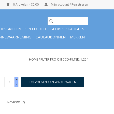
0 Artikelen - €0,00
Mijn account / Registreren
LIPSBRILLEN
SPEELGOED
GLOBES / GADGETS
NNEWAARNEMING
CADEAUBONNEN
MERKEN
HOME
/
FILTER PRO OIII CCD-FILTER, 1,25''
+
TOEVOEGEN AAN WINKELWAGEN
-
Reviews
(0)