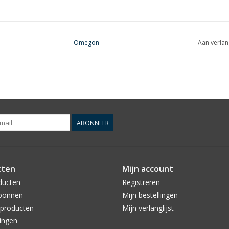
Omegon
Aan verlan
ABONNEER
cten
Mijn account
ducten
Registreren
bonnen
Mijn bestellingen
producten
Mijn verlanglijst
ingen