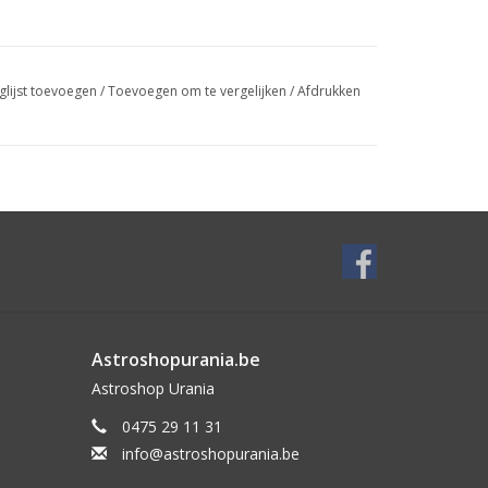
glijst toevoegen
/
Toevoegen om te vergelijken
/
Afdrukken
Astroshopurania.be
Astroshop Urania
0475 29 11 31
info@astroshopurania.be