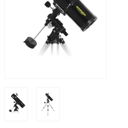
Globes / Gadgets
Weerstations
Aanbiedingen
Monteringen
Astrofotografie
Zonnewaarneming
Cadeaubonnen
Merken