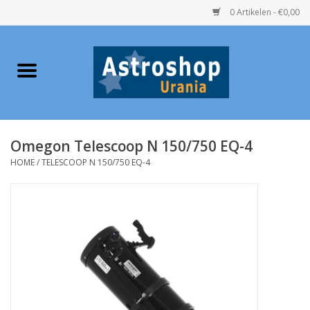
0 Artikelen - €0,00
Home
Verrekijkers
Omegon Telescoop N 150/750 EQ-4
Telescopen
HOME
/
TELESCOOP N 150/750 EQ-4
Accessoires
Boeken
Urania / Eclipsbrillen
Speelgoed