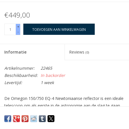
€449,00
+
TOEVOEGEN AAN WINKELWAGEN
-
Informatie
Reviews
(0)
Artikelnummer:
22465
Beschikbaarheid:
In backorder
Levertijd:
1 week
De Omegon 150/750 EQ-4 Newtoniaanse reflector is een ideale
telescoop om als eerste in de astronomie aan de slag te gaan.
Het heeft een hoge stabiliteit en is ideaal als basis voor uw
eerste astronomische foto's.