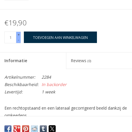
€19,90
+
TOEVOEGEN AAN WINKELWAGEN
-
Informatie
Reviews
(0)
Artikelnummer:
2284
Beschikbaarheid:
In backorder
Levertijd:
1 week
Een rechtopstaand en een lateraal gecorrigeerd beeld dankzij de
omkeerlens
De nacht valt, uw telescoop staat opgesteld en u verheugt er