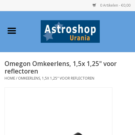
0 Artikelen - €0,00
Home
Verrekijkers
Omegon Omkeerlens, 1,5x 1,25" voor
Telescopen
reflectoren
HOME
/
OMKEERLENS, 1,5X 1,25" VOOR REFLECTOREN
Accessoires
Boeken
Urania / Eclipsbrillen
Speelgoed