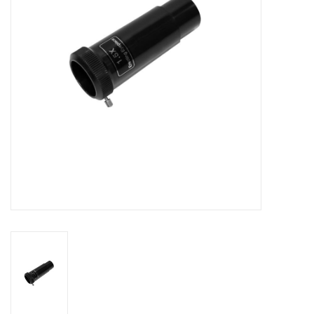
Globes / Gadgets
Weerstations
Aanbiedingen
Monteringen
Astrofotografie
Zonnewaarneming
Cadeaubonnen
Merken