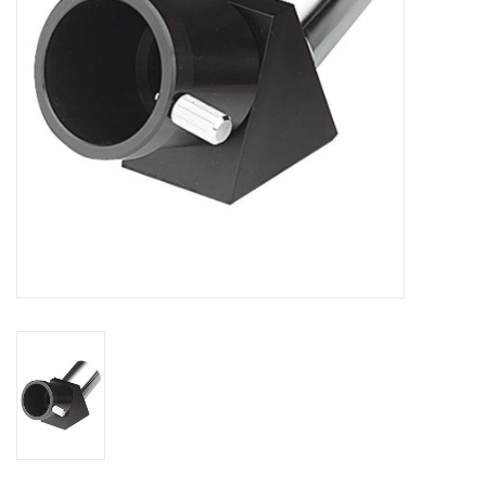
Globes / Gadgets
Weerstations
Aanbiedingen
Monteringen
Astrofotografie
Zonnewaarneming
Cadeaubonnen
Merken