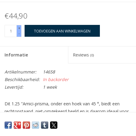
€44,90
+
TOEVOEGEN AAN WINKELWAGEN
-
Informatie
Reviews
(0)
Artikelnummer:
14658
Beschikbaarheid:
In backorder
Levertijd:
1 week
Dit 1.25 "Amici-prisma, onder een hoek van 45 °, biedt een
rechtopstaand, niet-omgekeerd beeld en is daarom ideaal voor
waarneming op het vasteland, aangezien het zeer comfortabel
is om te gebruiken bij het observeren dichtbij de horizon. Het
prisma is geschikt voor refractors, Schmidt -Cassegrains,