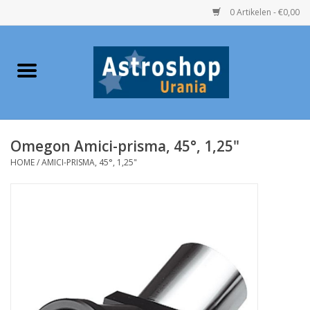
0 Artikelen - €0,00
Home
Verrekijkers
Omegon Amici-prisma, 45°, 1,25"
Telescopen
HOME
/
AMICI-PRISMA, 45°, 1,25"
Accessoires
Boeken
Urania / Eclipsbrillen
Speelgoed