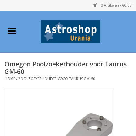
0 Artikelen - €0,00
Home
Verrekijkers
Omegon Poolzoekerhouder voor Taurus
Telescopen
GM-60
HOME
/
POOLZOEKERHOUDER VOOR TAURUS GM-60
Accessoires
Boeken
Urania / Eclipsbrillen
Speelgoed