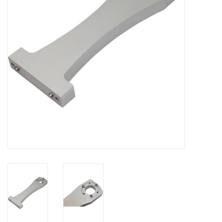
Globes / Gadgets
Weerstations
Aanbiedingen
Monteringen
Astrofotografie
Zonnewaarneming
Cadeaubonnen
Merken