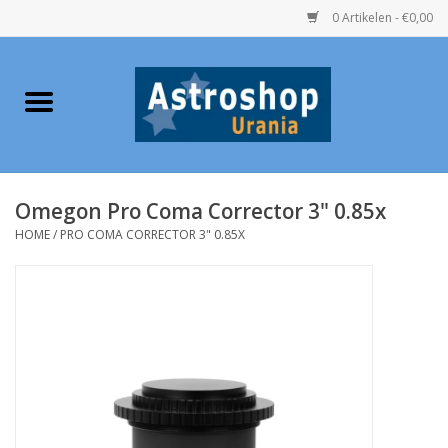
0 Artikelen - €0,00
Home
Verrekijkers
Omegon Pro Coma Corrector 3" 0.85x
Telescopen
HOME
/
PRO COMA CORRECTOR 3" 0.85X
Accessoires
Boeken
Urania / Eclipsbrillen
Speelgoed