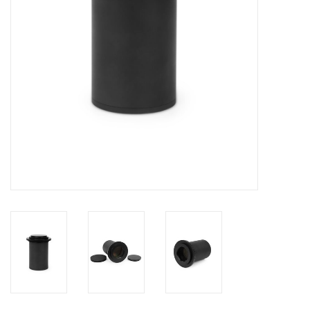
Globes / Gadgets
Weerstations
Aanbiedingen
Monteringen
Astrofotografie
Zonnewaarneming
Cadeaubonnen
Merken