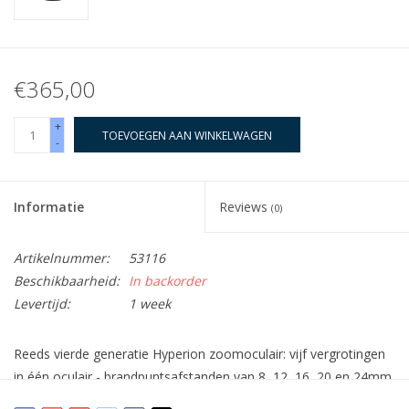
€365,00
+
TOEVOEGEN AAN WINKELWAGEN
-
Informatie
Reviews
(0)
Artikelnummer:
53116
Beschikbaarheid:
In backorder
Levertijd:
1 week
Reeds
vierde generatie
Hyperion zoomoculair: vijf vergrotingen
in één oculair - brandpuntsafstanden van 8, 12, 16, 20 en 24mm
- met nogmaals gewijzigde klikstopvergrendeling en