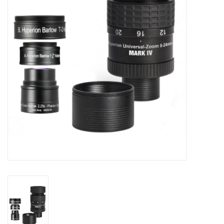
Globes / Gadgets
Weerstations
Aanbiedingen
Monteringen
Astrofotografie
Zonnewaarneming
Cadeaubonnen
Merken