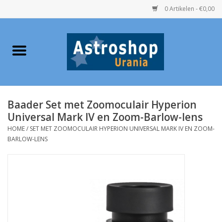
0 Artikelen - €0,00
Home
Verrekijkers
Baader Set met Zoomoculair Hyperion
Telescopen
Universal Mark IV en Zoom-Barlow-lens
HOME
/
SET MET ZOOMOCULAIR HYPERION UNIVERSAL MARK IV EN ZOOM-
Accessoires
BARLOW-LENS
Boeken
Urania / Eclipsbrillen
Speelgoed