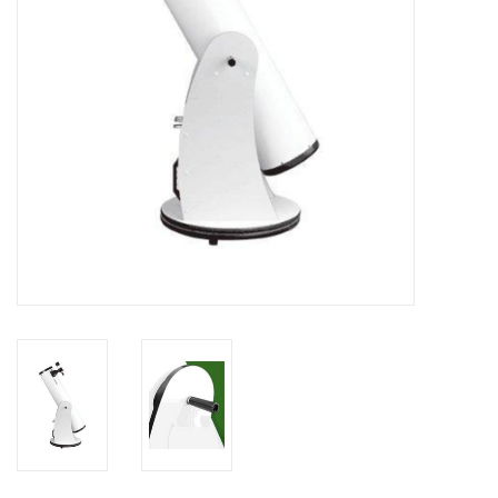
Globes / Gadgets
Weerstations
Aanbiedingen
Monteringen
Astrofotografie
Zonnewaarneming
Cadeaubonnen
Merken