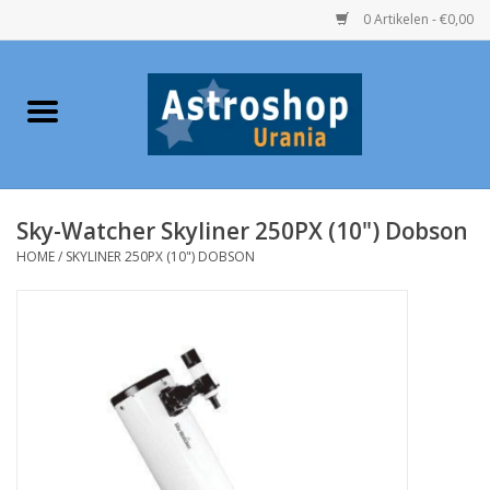
0 Artikelen - €0,00
Home
Verrekijkers
Sky-Watcher Skyliner 250PX (10") Dobson
Telescopen
HOME
/
SKYLINER 250PX (10") DOBSON
Accessoires
Boeken
Urania / Eclipsbrillen
Speelgoed