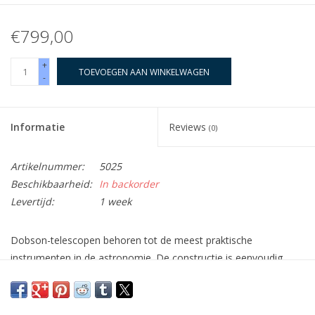
€799,00
+
TOEVOEGEN AAN WINKELWAGEN
-
Informatie
Reviews
(0)
Artikelnummer:
5025
Beschikbaarheid:
In backorder
Levertijd:
1 week
Dobson-telescopen behoren tot de meest
praktische
instrumenten
in de astronomie. De constructie is eenvoudig,
maar het concept briljant. Feitelijk bestaan ze uit twee delen: ten
eerste de optiek, die in de meeste gevallen een solide tubus- of
gitterbuisontwerp is; en ten tweede de montering: een houten