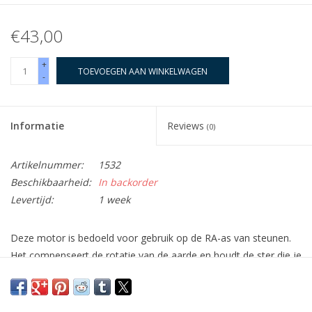
€43,00
+
TOEVOEGEN AAN WINKELWAGEN
-
Informatie
Reviews
(0)
Artikelnummer:
1532
Beschikbaarheid:
In backorder
Levertijd:
1 week
Deze motor is bedoeld voor gebruik op de RA-as van steunen.
Het compenseert de rotatie van de aarde en houdt de ster die je
hebt geselecteerd in het midden.
De motor zal ongeveer 40 uur werken met een 9V batterij. De