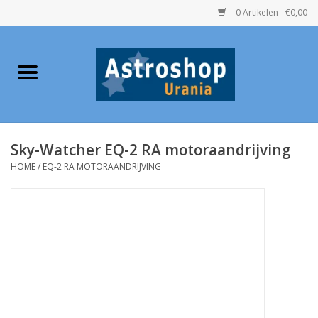
0 Artikelen - €0,00
Home
Verrekijkers
Sky-Watcher EQ-2 RA motoraandrijving
Telescopen
HOME
/
EQ-2 RA MOTORAANDRIJVING
Accessoires
Boeken
Urania / Eclipsbrillen
Speelgoed