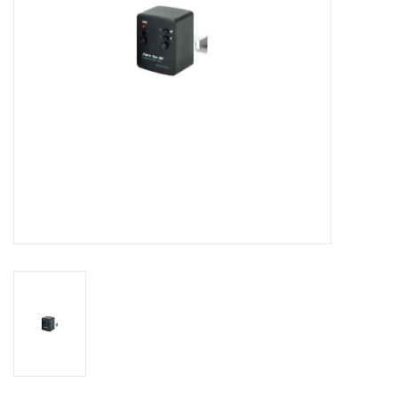
Globes / Gadgets
Weerstations
Aanbiedingen
Monteringen
Astrofotografie
Zonnewaarneming
Cadeaubonnen
Merken