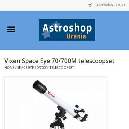
0 Artikelen - €0,00
Home
Verrekijkers
Vixen Space Eye 70/700M telescoopset
Telescopen
HOME
/
SPACE EYE 70/700M TELESCOOPSET
Accessoires
Boeken
Urania / Eclipsbrillen
Speelgoed