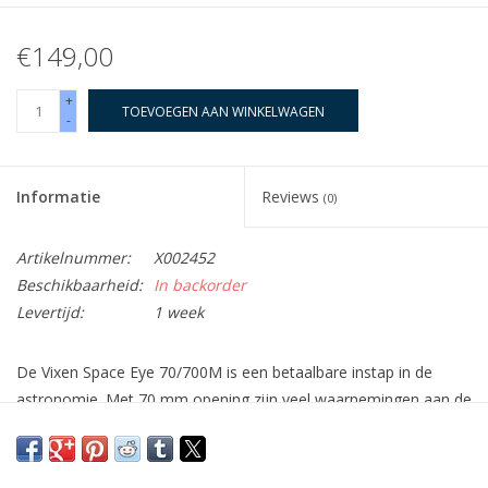
€149,00
+
TOEVOEGEN AAN WINKELWAGEN
-
Informatie
Reviews
(0)
Artikelnummer:
X002452
Beschikbaarheid:
In backorder
Levertijd:
1 week
De Vixen
Space Eye 70/700M
is een
betaalbare instap in de
astronomie
. Met 70 mm opening zijn
veel waarnemingen aan de
sterrenhemel
al mogelijk. Behalve de maan laten ook de grote
planeten enkele details zien, zoals de
ring op de planeet
Saturnus
en ook heldere
objecten aan de diepe hemel
zoals