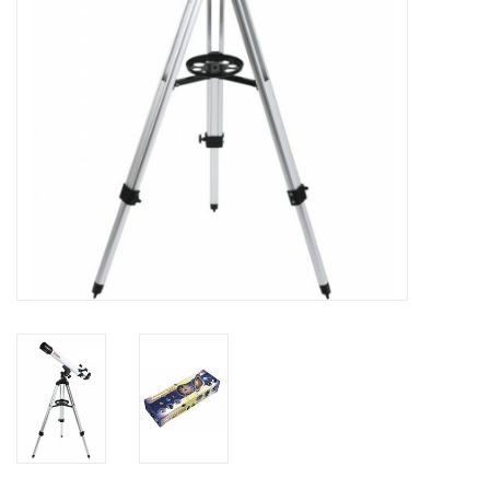
Globes / Gadgets
Weerstations
Aanbiedingen
Monteringen
Astrofotografie
Zonnewaarneming
Cadeaubonnen
Merken