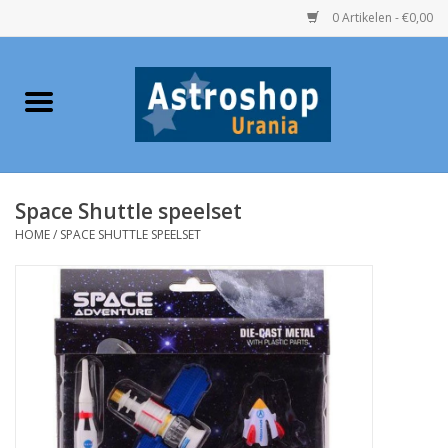
0 Artikelen - €0,00
Home
Verrekijkers
Space Shuttle speelset
Telescopen
HOME
/
SPACE SHUTTLE SPEELSET
Accessoires
Boeken
Urania / Eclipsbrillen
Speelgoed