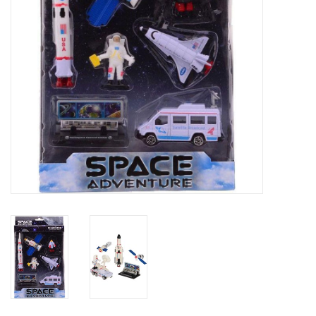
Globes / Gadgets
Weerstations
Aanbiedingen
Monteringen
Astrofotografie
Zonnewaarneming
Cadeaubonnen
Merken