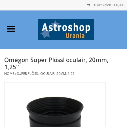
0 Artikelen - €0,00
Home
Verrekijkers
Omegon Super Plössl oculair, 20mm,
Telescopen
1,25''
HOME
/
SUPER PLÖSSL OCULAIR, 20MM, 1,25''
Accessoires
Boeken
Urania / Eclipsbrillen
Speelgoed