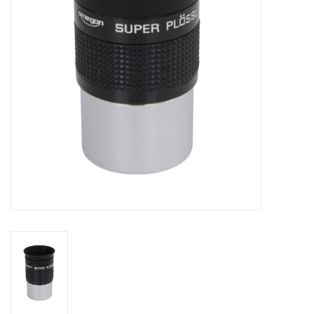
Globes / Gadgets
Weerstations
Aanbiedingen
Monteringen
Astrofotografie
Zonnewaarneming
Cadeaubonnen
Merken