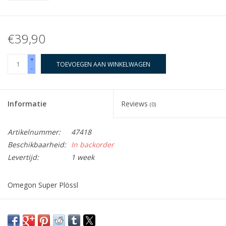
€39,90
+
TOEVOEGEN AAN WINKELWAGEN
-
Informatie
Reviews
(0)
Artikelnummer:
47418
Beschikbaarheid:
In backorder
Levertijd:
1 week
Omegon Super Plössl
Een klassieker: waarschijnlijk de goedkoopste manier om
scherpe foto's te maken