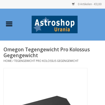
0 Artikelen - €0,00
Home
Verrekijkers
Omegon Tegengewicht Pro Kolossus
Telescopen
Gegengewicht
HOME
/
TEGENGEWICHT PRO KOLOSSUS GEGENGEWICHT
Accessoires
Boeken
Urania / Eclipsbrillen
Speelgoed