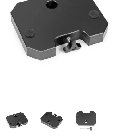
Globes / Gadgets
Weerstations
Aanbiedingen
Monteringen
Astrofotografie
Zonnewaarneming
Cadeaubonnen
Merken