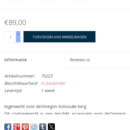
€89,00
+
TOEVOEGEN AAN WINKELWAGEN
-
Informatie
Reviews
(0)
Artikelnummer:
75223
Beschikbaarheid:
In backorder
Levertijd:
1 week
tegenwicht voor de
Omegon
Kolossale berg
Dit contragewicht is een geschikt accessoire voor deOmegon
Kolossus parallellogram montering. Hierdoor kunt u grotere
verrekijkers monteren en ontstaat er tegelijkertijd een optimale