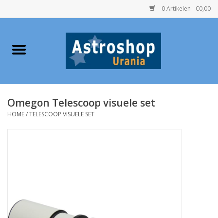
0 Artikelen - €0,00
Home
Verrekijkers
Omegon Telescoop visuele set
Telescopen
HOME
/
TELESCOOP VISUELE SET
Accessoires
Boeken
Urania / Eclipsbrillen
Speelgoed