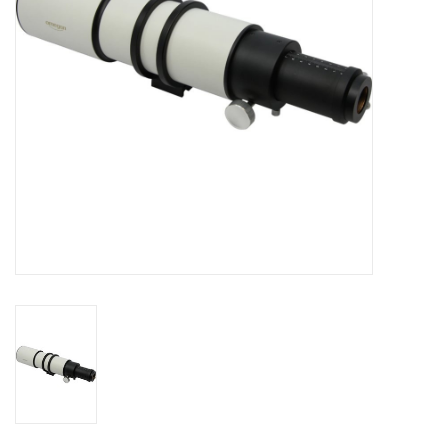
Globes / Gadgets
Weerstations
Aanbiedingen
Monteringen
Astrofotografie
Zonnewaarneming
Cadeaubonnen
Merken