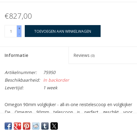
€827,00
+
TOEVOEGEN AAN WINKELWAGEN
-
Informatie
Reviews
(0)
Artikelnummer:
75950
Beschikbaarheid:
In backorder
Levertijd:
1 week
Omegon 90mm volgkijker - all-in-one reistelescoop en volgkijker
De Omegon 90mm telescoop is perfect geschikt voor
breedveldobservaties of wanneer een zwak oplichtende ster als
leidster moet dienen. Wanneer kleinere volgkijkers het laten
afweten en wanneer geen enkele heldere ster in zicht is, pronkt