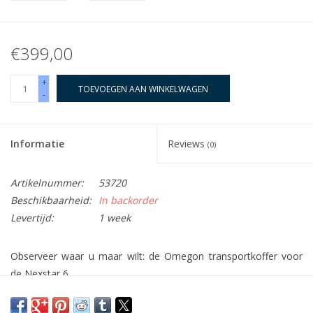
€399,00
+
TOEVOEGEN AAN WINKELWAGEN
-
Informatie
Reviews
(0)
Artikelnummer:
53720
Beschikbaarheid:
In backorder
Levertijd:
1 week
Observeer waar u maar wilt: de Omegon transportkoffer voor
de Nexstar 6
De geschikte koffer voor uw Nexstar 6 telescoop - op weg naar
eenderwelde locatie en op elke reis. De gevoelige optiek blijft zo