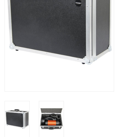
Globes / Gadgets
Weerstations
Aanbiedingen
Monteringen
Astrofotografie
Zonnewaarneming
Cadeaubonnen
Merken