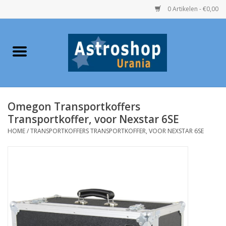
0 Artikelen - €0,00
Home
Verrekijkers
Omegon Transportkoffers
Telescopen
Transportkoffer, voor Nexstar 6SE
HOME
/
TRANSPORTKOFFERS TRANSPORTKOFFER, VOOR NEXSTAR 6SE
Accessoires
Boeken
Urania / Eclipsbrillen
Speelgoed