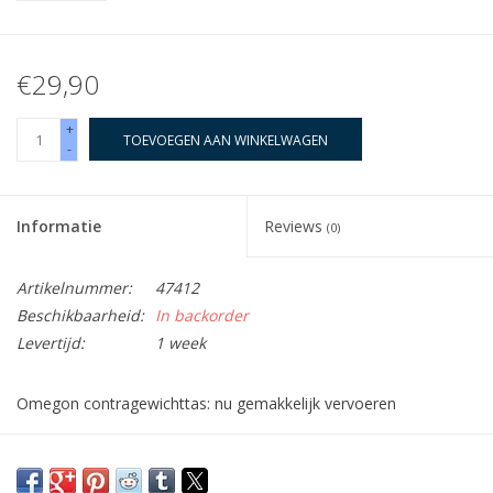
€29,90
+
TOEVOEGEN AAN WINKELWAGEN
-
Informatie
Reviews
(0)
Artikelnummer:
47412
Beschikbaarheid:
In backorder
Levertijd:
1 week
Omegon contragewichttas: nu gemakkelijk vervoeren
Waar laat u de contragewichten? Daarover hoeft u zich geen
zorgen meer te maken. Met de Omegon tas zijn uw