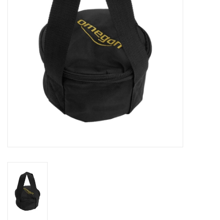
Globes / Gadgets
Weerstations
Aanbiedingen
Monteringen
Astrofotografie
Zonnewaarneming
Cadeaubonnen
Merken