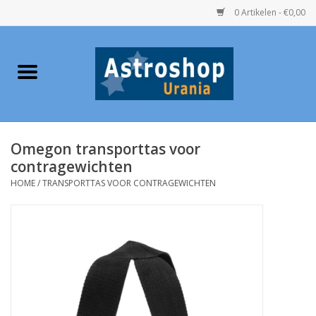
0 Artikelen - €0,00
Home
Verrekijkers
Omegon transporttas voor
Telescopen
contragewichten
HOME
/
TRANSPORTTAS VOOR CONTRAGEWICHTEN
Accessoires
Boeken
Urania / Eclipsbrillen
Speelgoed