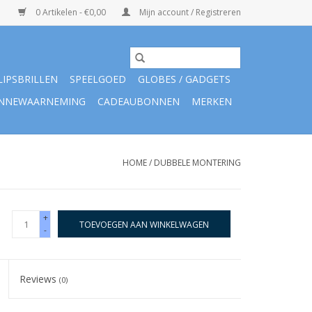
0 Artikelen - €0,00
Mijn account / Registreren
LIPSBRILLEN
SPEELGOED
GLOBES / GADGETS
NNEWAARNEMING
CADEAUBONNEN
MERKEN
HOME
/
DUBBELE MONTERING
+
TOEVOEGEN AAN WINKELWAGEN
-
Reviews
(0)