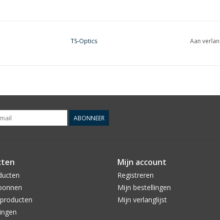
TS-Optics
Aan verlan
ABONNEER
cten
Mijn account
ducten
Registreren
bonnen
Mijn bestellingen
producten
Mijn verlanglijst
ingen