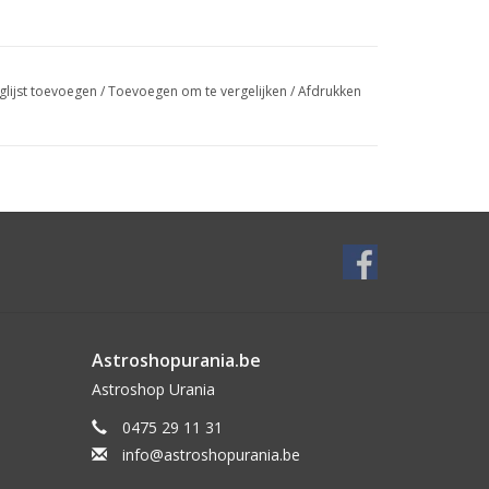
glijst toevoegen
/
Toevoegen om te vergelijken
/
Afdrukken
Astroshopurania.be
Astroshop Urania
0475 29 11 31
info@astroshopurania.be