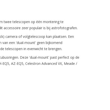
om twee telescopen op één montering te
t accessoire zeer populair is bij astrofotografen.
ck) camera of volgtelescoop kan plaatsen. Een
sen van een 'dual-mount' geen bijkomend
de telescopen in evenwicht te brengen.
 tubusringen. Deze 'dual-mount' past perfect op de
H-EQ5, AZ-EQ5, Celestron Advanced VX, Meade /