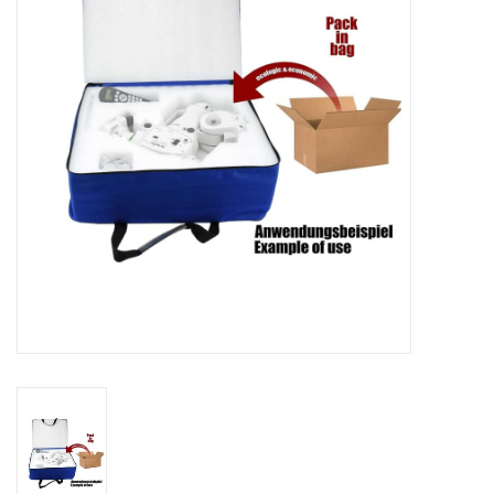
Globes / Gadgets
Weerstations
Aanbiedingen
Monteringen
Astrofotografie
Zonnewaarneming
Cadeaubonnen
Merken