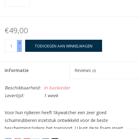
€49,00
+
TOEVOEGEN AAN WINKELWAGEN
-
Informatie
Reviews
(0)
Beschikbaarheid:
In backorder
Levertijd:
1 week
Voor hun rijdieren heeft Skywatcher een zeer goed
schuimrubberen inzetstuk ontwikkeld voor de beste
bescherming tijdens het transport. U kunt deze foam insert
blijven gebruiken door deze te combineren met de TS-Optics