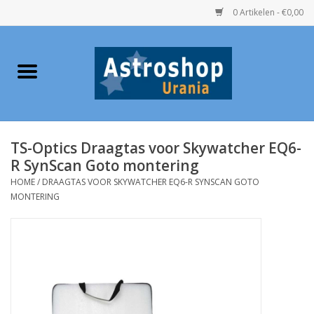
0 Artikelen - €0,00
Home
Verrekijkers
TS-Optics Draagtas voor Skywatcher EQ6-
Telescopen
R SynScan Goto montering
HOME
/
DRAAGTAS VOOR SKYWATCHER EQ6-R SYNSCAN GOTO
Accessoires
MONTERING
Boeken
Urania / Eclipsbrillen
Speelgoed