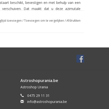
staart beschikt, bevestigen en met behulp van een
n verschuiven. Dat maakt dat u deze azimutale
demonteren.
glijst toevoegen
/
Toevoegen om te vergelijken
/
Afdrukken
t u voor elk instrument vrij de richting en fixeert
heeft gevonden. Aan de hand van twee individuele
ig in eenderwelke richting. Wat bovendien zeer
toe astronomische objecten te volgen met beide
nger stress te hebben; geniet tijdens het observeren!
 wel 13kg aan. Zo kunt u ook grotere optieken
" SC tubus. Voor een optimale balans selecteert u
Astroshopurania.be
 de levering inbegrepen) en bevestigt dit aan de
elang de toepassing kunt u de contragewichtstang
Astroshop Urania
et linkse instrument te compenseren.
0475 29 11 31
info@astroshopurania.be
 tegelijkertijd