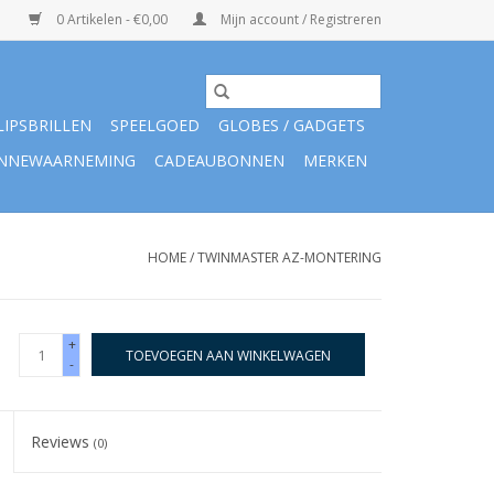
0 Artikelen - €0,00
Mijn account / Registreren
LIPSBRILLEN
SPEELGOED
GLOBES / GADGETS
NNEWAARNEMING
CADEAUBONNEN
MERKEN
HOME
/
TWINMASTER AZ-MONTERING
+
TOEVOEGEN AAN WINKELWAGEN
-
Reviews
(0)