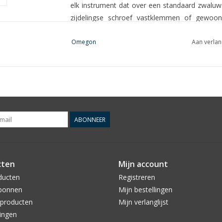
elk instrument dat over een standaard zwaluw
zijdelingse schroef vastklemmen of gewoo
montering in een oogwenk kunt opbouwen of 
Omegon
Aan verlan
Fijne bewegingen in alle richtingen
Dankzij de praktische, manuele asklemmen bepaal
het gewoon weer zodra u de gewenste positie 
knoppen beweegt u de instrumenten nauwkeur
praktisch is: de fijne bewegingen staan u 
instrumenten tegelijkertijd. U hoeft dus niet la
ABONNEER
Draagkracht to 13kg - aan elke zijde
De Omegon Twinmaster kan instrumenten tot
gemakkelijk bevestigen - bijvoorbeeld een 10
cten
Mijn account
gewoon het geschikte contragewicht (niet bij
contragewichtstang (diameter 20mm). Al naarg
ducten
Registreren
gebruiken om het gewicht van het rechtse of h
bonnen
Mijn bestellingen
producten
Mijn verlanglijst
De voordelen op een rij:
ingen
Azimutale montering: voor twee instrumenten