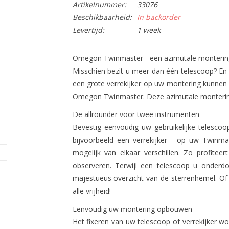
Artikelnummer:
33076
Beschikbaarheid:
In backorder
Levertijd:
1 week
Omegon Twinmaster - een azimutale monterin
Misschien bezit u meer dan één telescoop? En m
een grote verrekijker op uw montering kunnen b
Omegon Twinmaster. Deze azimutale montering 
De allrounder voor twee instrumenten
Bevestig eenvoudig uw gebruikelijke telesco
bijvoorbeeld een verrekijker - op uw Twinma
mogelijk van elkaar verschillen. Zo profiteer
observeren. Terwijl een telescoop u onderdom
majestueus overzicht van de sterrenhemel. Of
alle vrijheid!
Eenvoudig uw montering opbouwen
Het fixeren van uw telescoop of verrekijker w