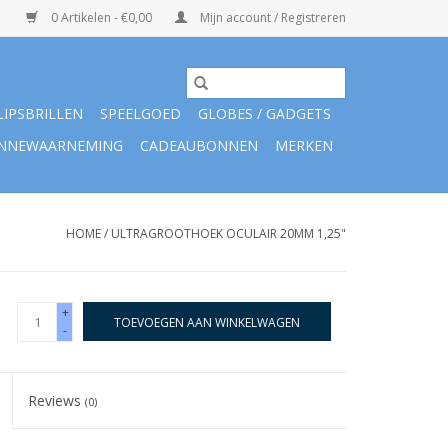
0 Artikelen - €0,00
Mijn account / Registreren
LIPSBRILLEN
SPEELGOED
GLOBES / GADGETS
NNEWAARNEMING
CADEAUBONNEN
MERKEN
HOME
/
ULTRAGROOTHOEK OCULAIR 20MM 1,25"
+
TOEVOEGEN AAN WINKELWAGEN
-
Reviews
(0)