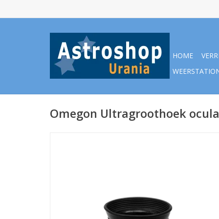
HOME
VERR
WEERSTATIO
Omegon Ultragroothoek ocula