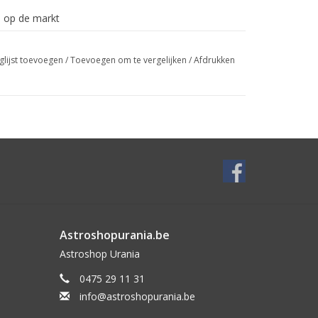
 op de markt
 ooglens
glijst toevoegen
/
Toevoegen om te vergelijken
/
Afdrukken
Astroshopurania.be
Astroshop Urania
0475 29 11 31
info@astroshopurania.be