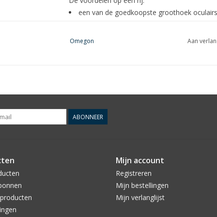
De voordelen op een rij:
een van de goedkoopste groothoek oculairs
groot gezichtsveld van 66°
comfortabele waarneming dankzij de grote
Omegon
Aan verlan
filterdraad voor 1,25" filters
rubberen, omklapbare oogschelp
ABONNEER
cten
Mijn account
ducten
Registreren
bonnen
Mijn bestellingen
producten
Mijn verlanglijst
ingen