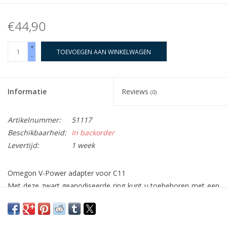
€44,90
+
TOEVOEGEN AAN WINKELWAGEN
-
Informatie
Reviews
(0)
Artikelnummer:
51117
Beschikbaarheid:
In backorder
Levertijd:
1 week
Omegon V-Power adapter voor C11
Met deze zwart geanodiseerde ring kunt u toebehoren met een
aansluiting van 80mm op uw C11-telescoop aansluiten. Het is de
perfecte verbinding: sluit uw hoogwaardige V-Power focuser op
uw Schmidt-Cassegrain C11-telescoop aan. Vanaf nu vindt u ook