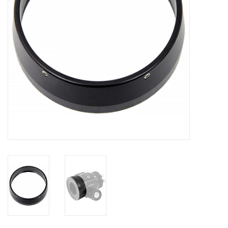
Globes / Gadgets
Weerstations
Aanbiedingen
Monteringen
Astrofotografie
Zonnewaarneming
Cadeaubonnen
Merken