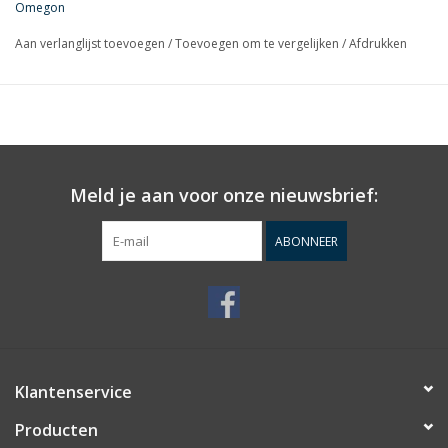
Omegon
met uw telescoop steeds de exacte focus.
Aan verlanglijst toevoegen
/
Toevoegen om te vergelijken
/
Afdrukken
De voordelen op een rij:
Reduceert een C11-schroefdraad naar een diameter van
80mm
5x M4-Hexschroeven om een focuser aan te sluiten
Lengte van de adapter: 31mm
Meld je aan voor onze nieuwsbrief:
ABONNEER
Klantenservice
Producten