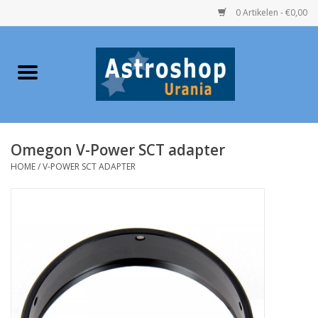
0 Artikelen - €0,00
Home
Verrekijkers
Omegon V-Power SCT adapter
Telescopen
HOME
/
V-POWER SCT ADAPTER
Accessoires
Boeken
Urania / Eclipsbrillen
Speelgoed