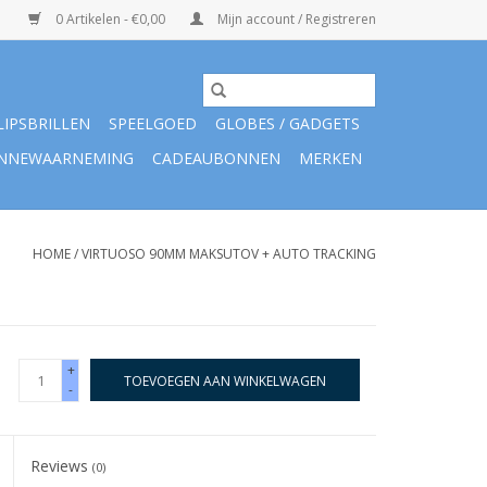
0 Artikelen - €0,00
Mijn account / Registreren
LIPSBRILLEN
SPEELGOED
GLOBES / GADGETS
NNEWAARNEMING
CADEAUBONNEN
MERKEN
HOME
/
VIRTUOSO 90MM MAKSUTOV + AUTO TRACKING
+
TOEVOEGEN AAN WINKELWAGEN
-
Reviews
(0)