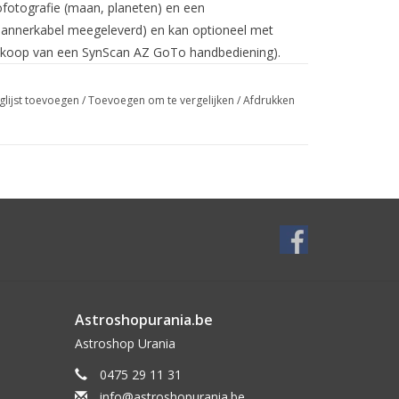
ofotografie
(maan, planeten) en een
nnerkabel meegeleverd) en kan optioneel met
nkoop van een SynScan AZ GoTo handbediening).
glijst toevoegen
/
Toevoegen om te vergelijken
/
Afdrukken
Astroshopurania.be
Astroshop Urania
0475 29 11 31
info@astroshopurania.be