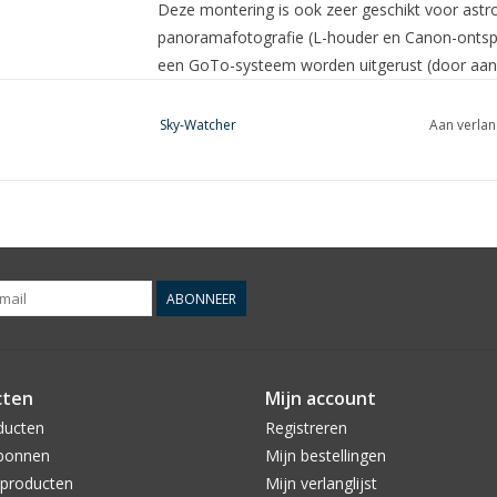
Deze montering is ook zeer geschikt voor
astr
panoramafotografie (
L-houder
en Canon-ontspa
een GoTo-systeem worden uitgerust (door aa
Sky-Watcher
Aan verlan
ABONNEER
cten
Mijn account
ducten
Registreren
bonnen
Mijn bestellingen
producten
Mijn verlanglijst