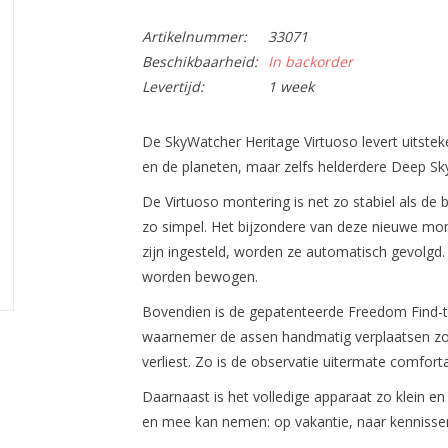
Artikelnummer:
33071
Beschikbaarheid:
In backorder
Levertijd:
1 week
De SkyWatcher Heritage Virtuoso levert
uitstek
en de planeten, maar zelfs helderdere Deep Sk
De Virtuoso montering is
net zo stabiel
als de 
zo simpel. Het bijzondere van deze nieuwe mon
zijn ingesteld, worden ze automatisch gevolgd.
worden bewogen.
Bovendien is de
gepatenteerde Freedom Find-t
waarnemer de assen handmatig verplaatsen zonde
verliest. Zo is de observatie uitermate
comfortab
Daarnaast is het
volledige apparaat zo klein en
en mee kan nemen
: op vakantie, naar kennissen