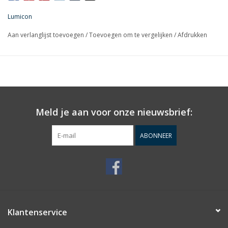
Thumbscrews. Also used as the quick-release knob for the
Lumicon
LS1055 Laser Pointer Bracket.
Aan verlanglijst toevoegen
/
Toevoegen om te vergelijken
/
Afdrukken
Meld je aan voor onze nieuwsbrief:
ABONNEER
Klantenservice