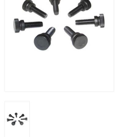
Globes / Gadgets
Weerstations
Aanbiedingen
Monteringen
Astrofotografie
Zonnewaarneming
Cadeaubonnen
Merken