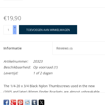
€19,90
+
TOEVOEGEN AAN WINKELWAGEN
-
Informatie
Reviews
(0)
Artikelnummer:
20323
Beschikbaarheid:
Op voorraad
(1)
Levertijd:
1 of 2 dagen
The 1/4-20 x 3/4 Black Nylon Thumbscrews used in the new
(2005 and later) 80mm Finder Brackets are almost unbreakable,
but Lumicon still gets occasional requests for replacements.
The
LS2125
is a set of seven (7) 1/4-20 x 3/4 Black Nylon