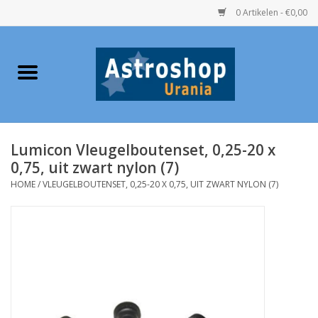
0 Artikelen - €0,00
Home
Verrekijkers
Lumicon Vleugelboutenset, 0,25-20 x
Telescopen
0,75, uit zwart nylon (7)
HOME
/
VLEUGELBOUTENSET, 0,25-20 X 0,75, UIT ZWART NYLON (7)
Accessoires
Boeken
Urania / Eclipsbrillen
Speelgoed