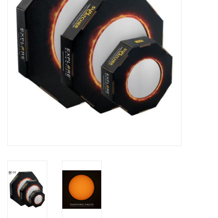
Globes / Gadgets
Weerstations
Aanbiedingen
Monteringen
Astrofotografie
Zonnewaarneming
Cadeaubonnen
Merken