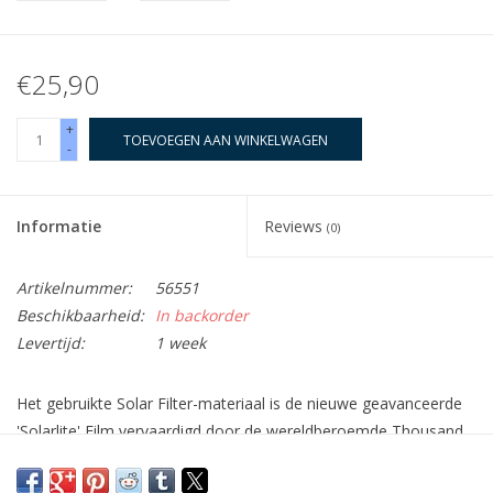
€25,90
+
TOEVOEGEN AAN WINKELWAGEN
-
Informatie
Reviews
(0)
Artikelnummer:
56551
Beschikbaarheid:
In backorder
Levertijd:
1 week
Het gebruikte Solar Filter-materiaal is de nieuwe geavanceerde
'Solarlite' Film vervaardigd door de wereldberoemde Thousand
Oaks Optical gedurende jaren van onderzoek en ontwikkeling.
'Solarlite' een nieuwe zonnefilm die de optische kwaliteit van