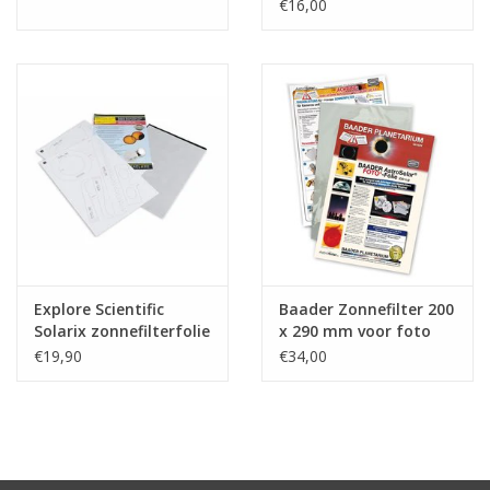
140x150 mm
€16,00
Explore Scientific
Baader Zonnefilter 200
Solarix zonnefilterfolie
x 290 mm voor foto
A4
€19,90
€34,00