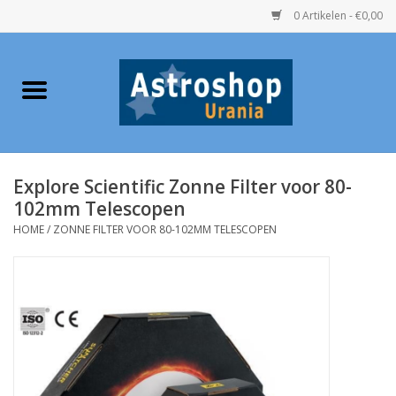
0 Artikelen - €0,00
Home
Verrekijkers
Explore Scientific Zonne Filter voor 80-
Telescopen
102mm Telescopen
HOME
/
ZONNE FILTER VOOR 80-102MM TELESCOPEN
Accessoires
Boeken
Urania / Eclipsbrillen
Speelgoed