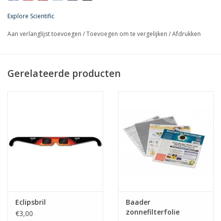
glas heeft met de voordelen van geïmpregneerd polymeer.
Explore Scientific
Perfect ook voor de zonne astrofotograaf.
Aan verlanglijst toevoegen
/
Toevoegen om te vergelijken
/
Afdrukken
Gerelateerde producten
Eclipsbril
Baader
zonnefilterfolie
€3,00