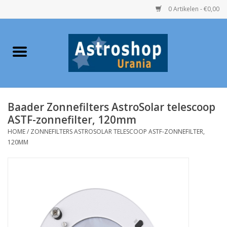
0 Artikelen - €0,00
Home
Verrekijkers
Baader Zonnefilters AstroSolar telescoop
Telescopen
ASTF-zonnefilter, 120mm
HOME
/
ZONNEFILTERS ASTROSOLAR TELESCOOP ASTF-ZONNEFILTER,
Accessoires
120MM
Boeken
Urania / Eclipsbrillen
Speelgoed