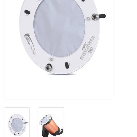
Globes / Gadgets
Weerstations
Aanbiedingen
Monteringen
Astrofotografie
Zonnewaarneming
Cadeaubonnen
Merken