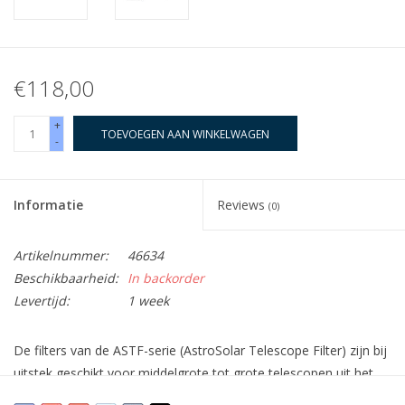
€118,00
+
TOEVOEGEN AAN WINKELWAGEN
-
Informatie
Reviews
(0)
Artikelnummer:
46634
Beschikbaarheid:
In backorder
Levertijd:
1 week
De filters van de
ASTF-serie (AstroSolar Telescope Filter)
zijn bij
uitstek geschikt voor
middelgrote tot grote telescopen
uit het
topsegment: een zeer goede telescoop verdient een zeer goede