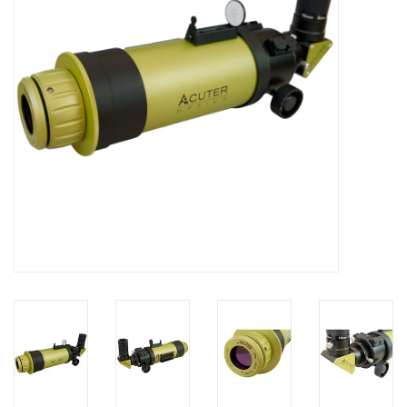
Globes / Gadgets
Weerstations
Aanbiedingen
Monteringen
Astrofotografie
Zonnewaarneming
Cadeaubonnen
Merken