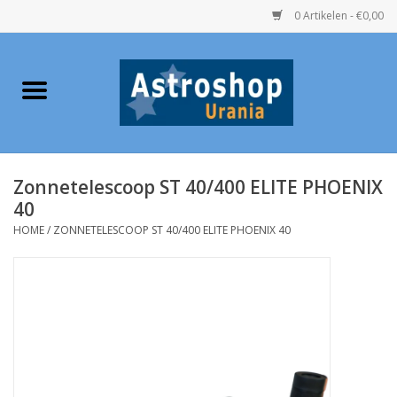
0 Artikelen - €0,00
Home
Verrekijkers
Zonnetelescoop ST 40/400 ELITE PHOENIX
Telescopen
40
HOME
/
ZONNETELESCOOP ST 40/400 ELITE PHOENIX 40
Accessoires
Boeken
Urania / Eclipsbrillen
Speelgoed