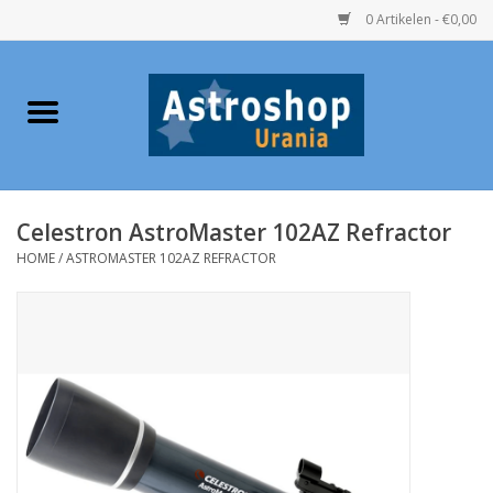
0 Artikelen - €0,00
Home
Verrekijkers
Celestron AstroMaster 102AZ Refractor
Telescopen
HOME
/
ASTROMASTER 102AZ REFRACTOR
Accessoires
Boeken
Urania / Eclipsbrillen
Speelgoed