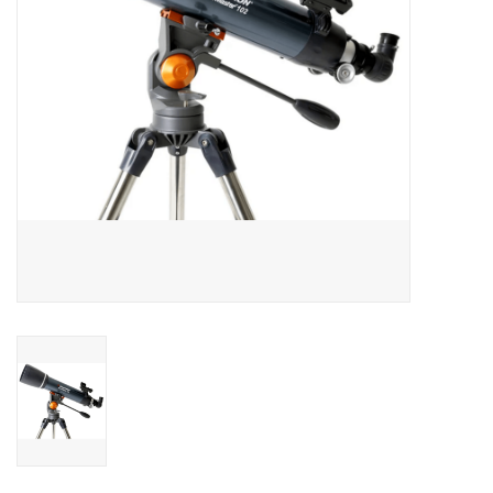
Globes / Gadgets
Weerstations
Aanbiedingen
Monteringen
Astrofotografie
Zonnewaarneming
Cadeaubonnen
Merken