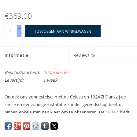
€369,00
+
TOEVOEGEN AAN WINKELWAGEN
-
Informatie
Reviews
(0)
Beschikbaarheid:
In backorder
Levertijd:
1 week
Ontdek ons zonnestelsel met de Celestron 102AZ! Dankzij de
snelle en eenvoudige installatie zonder gereedschap bent u
binnen enkele minuten klaar om te observeren. De 102AZ biedt
heldere, scherpe beelden van de maan, planeten, sterrenclusters
en meer voor geweldige nachtelijke observaties. Bovendien kan
deze telescoop met rechtopstaande beeldoptiek ook overdag