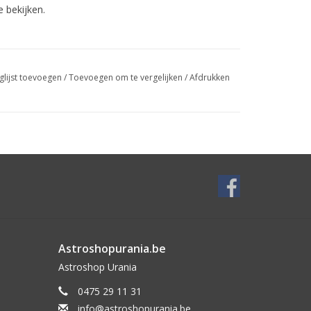
 bekijken.
glijst toevoegen
/
Toevoegen om te vergelijken
/
Afdrukken
Astroshopurania.be
Astroshop Urania
0475 29 11 31
info@astroshopurania.be