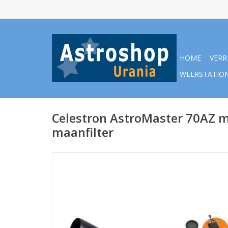
HOME
VERR
WEERSTATIO
Celestron AstroMaster 70AZ 
maanfilter