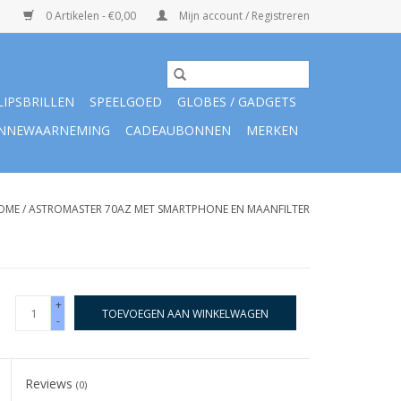
0 Artikelen - €0,00
Mijn account / Registreren
LIPSBRILLEN
SPEELGOED
GLOBES / GADGETS
NNEWAARNEMING
CADEAUBONNEN
MERKEN
OME
/
ASTROMASTER 70AZ MET SMARTPHONE EN MAANFILTER
+
TOEVOEGEN AAN WINKELWAGEN
-
Reviews
(0)