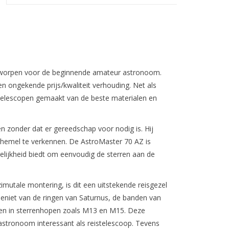
ntworpen voor de beginnende amateur astronoom.
en ongekende prijs/kwaliteit verhouding. Net als
 telescopen gemaakt van de beste materialen en
en zonder dat er gereedschap voor nodig is. Hij
 hemel te verkennen. De AstroMaster 70 AZ is
elijkheid biedt om eenvoudig de sterren aan de
utale montering, is dit een uitstekende reisgezel
Geniet van de ringen van Saturnus, de banden van
ren in sterrenhopen zoals M13 en M15. Deze
stronoom interessant als reistelescoop. Tevens