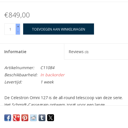
€849,00
+
TOEVOEGEN AAN WINKELWAGEN
-
Informatie
Reviews
(0)
Artikelnummer:
C11084
Beschikbaarheid:
In backorder
Levertijd:
1 week
De Celestron Omni 127 is de all-round telescoop van deze serie.
Het Schmidt-Cassegrain ontwerp zorgt voor een lange
brandpuntafstand, terwijl de lengte van de telescoop toch kort
en handelbaar blijft. Alhoewel de XLT 127 kort van stuk is, is de
opening groot, waarbij de speciale correctieplaat zorgt voor