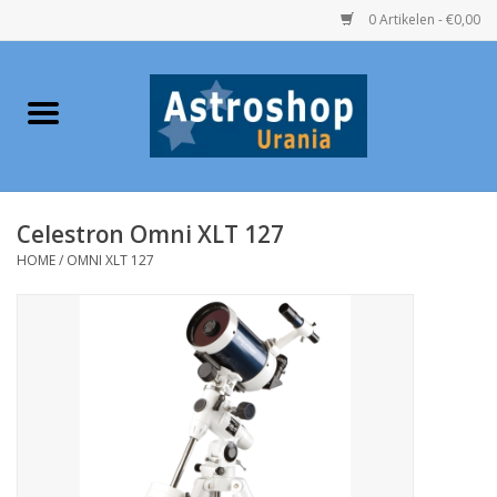
0 Artikelen - €0,00
Home
Verrekijkers
Celestron Omni XLT 127
Telescopen
HOME
/
OMNI XLT 127
Accessoires
Boeken
Urania / Eclipsbrillen
Speelgoed