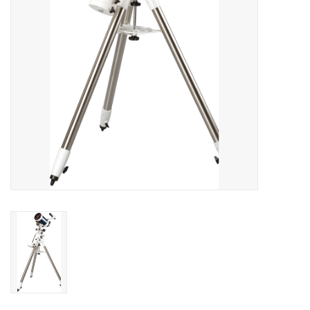
Globes / Gadgets
Weerstations
Aanbiedingen
Monteringen
Astrofotografie
Zonnewaarneming
Cadeaubonnen
Merken