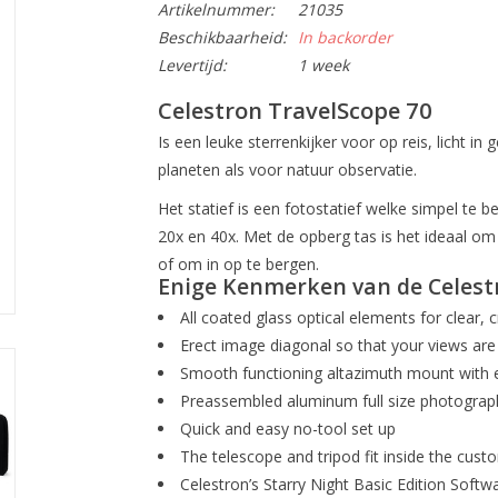
Artikelnummer:
21035
Beschikbaarheid:
In backorder
Levertijd:
1 week
Celestron TravelScope 70
Is een leuke sterrenkijker voor op reis, licht i
planeten als voor natuur observatie.
Het statief is een fotostatief welke simpel te b
20x en 40x. Met de opberg tas is het ideaal o
of om in op te bergen.
Enige Kenmerken van de Celest
All coated glass optical elements for clear, 
Erect image diagonal so that your views are 
Smooth functioning altazimuth mount with e
Preassembled aluminum full size photograph
Quick and easy no-tool set up
The telescope and tripod fit inside the cus
Celestron’s Starry Night Basic Edition Softw