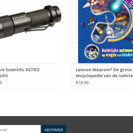
kere aanpassing van de ogen te
Waarom hebben kometen een staa
verliezen.
lang duurt de reis naar de maan?
zweef je in de ruimte? Wat is een
RO biedt R-LITE 3 functies: continu
gat?
t helder / continu licht donker / k
TOEVOEGEN AAN WINKELWA
EVOEGEN AAN WINKELWAGEN
re Scientific ASTRO
Lannoo Waarom? De grote
icht
encyclopedie van de ruimte
0
€16,90
ABONNEER