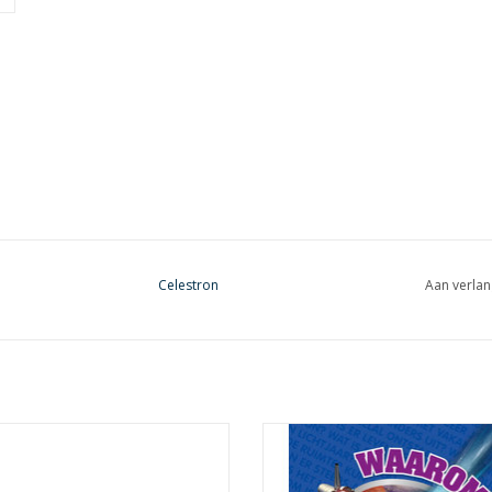
Celestron
Aan verlan
O R-LITE roodlichtflits is 's nachts
Nieuwsgierige kinderen krijgen
le met sterren om te lezen van aan
antwoord op de boeiendste vrag
aratuur aan te brengen zonder de
de ruimte. Hoe is het heelal ont