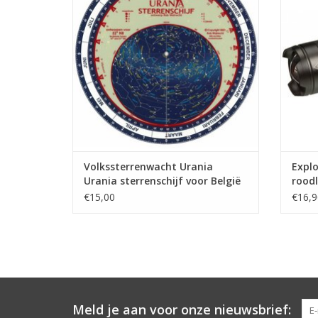
ontworpen voor België en Nederland.
don
TOEVOEGEN AAN WINKELWAGEN
Van AST
lich
TO
Volkssterrenwacht Urania
Explo
Urania sterrenschijf voor België
roodl
in kleur
€15,00
€16,9
Meld je aan voor onze nieuwsbrief: