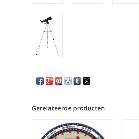
Gerelateerde producten
Belgische standaard planisfeer voor 52º
De ASTR
NB, zeer nauwkeurig voor elk gebied
de idea
tussen 47º en 57º NB en speciaal
de app