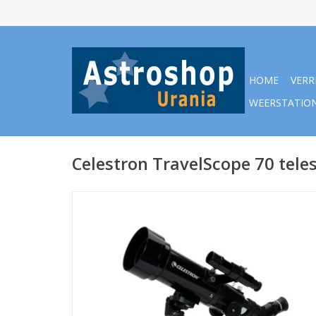
HOME
VERR
WEERSTATIO
Celestron TravelScope 70 tele