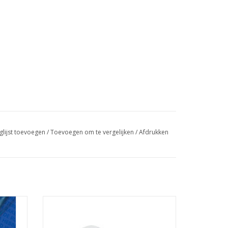
glijst toevoegen
/
Toevoegen om te vergelijken
/
Afdrukken
 een
Bresser Deluxe Smartphone Adapter voor
en over
Telescopen
staan?
TOEVOEGEN AAN WINKELWAGEN