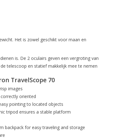
n gewicht. Het is zowel geschikt voor maan en
edienen is. De 2 oculairs geven een vergroting van
m de telescoop en statief makkelijk mee te nemen
ron TravelScope 70
crisp images
correctly oriented
asy pointing to located objects
ic tripod ensures a stable platform
tom backpack for easy traveling and storage
are