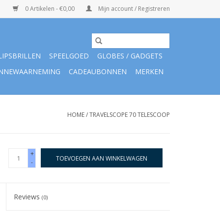
0 Artikelen - €0,00
Mijn account / Registreren
LIPSBRILLEN
SPEELGOED
GLOBES / GADGETS
NNEWAARNEMING
CADEAUBONNEN
MERKEN
HOME
/
TRAVELSCOPE 70 TELESCOOP
+
TOEVOEGEN AAN WINKELWAGEN
-
Reviews
(0)