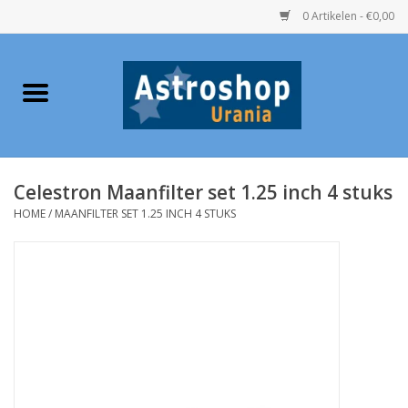
0 Artikelen - €0,00
Home
Verrekijkers
Celestron Maanfilter set 1.25 inch 4 stuks
Telescopen
HOME
/
MAANFILTER SET 1.25 INCH 4 STUKS
Accessoires
Boeken
Urania / Eclipsbrillen
Speelgoed