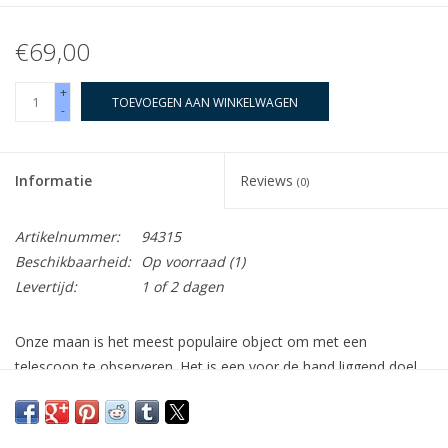
€69,00
+
TOEVOEGEN AAN WINKELWAGEN
-
Informatie
Reviews
(0)
Artikelnummer:
94315
Beschikbaarheid:
Op voorraad
(1)
Levertijd:
1 of 2 dagen
Onze maan is het meest populaire object om met een
telescoop te observeren. Het is een voor de hand liggend doel
dat gemakkelijk te vinden is. Vol opwindende geografische
kenmerken om te verkennen. Maanfilters verbeteren het zicht
op de maan door de heldere schittering van de maan te