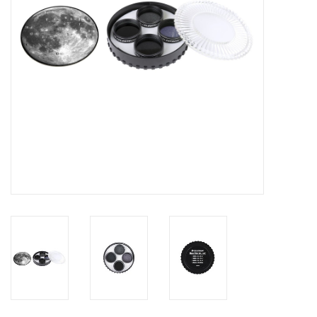
Globes / Gadgets
Weerstations
Aanbiedingen
Monteringen
Astrofotografie
Zonnewaarneming
Cadeaubonnen
Merken